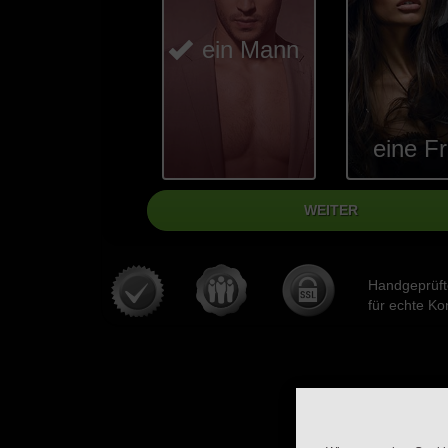
ein Mann
eine F
Handgeprüfte
für echte Ko